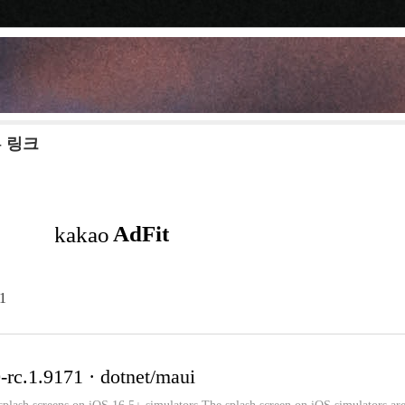
 - 링크
71
-rc.1.9171 · dotnet/maui