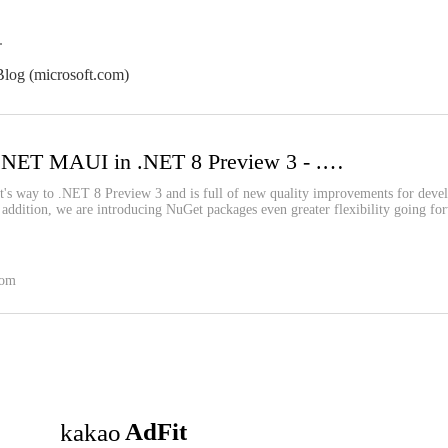
.
og (microsoft.com)
Announcing .NET MAUI in .NET 8 Preview 3 - .NET Blog
 way to .NET 8 Preview 3 and is full of new quality improvements for develo
 addition, we are introducing NuGet packages even greater flexibility going fo
com