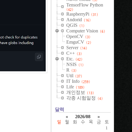
TensorFlow Python
(42)
RaspberryPi
(31)
Andorid
(16)
QGIS
(1)
Computer Vision
(6)
OpenCV
(3)
EmguCV
(2)
Server
(14)
C++
(3)
Etc.
(42)
NSIS
(1)
R
(3)
Util
(37)
IT Info
(259)
Life
(189)
개인정보
(13)
각종 시험일정
(4)
달력
«
2026/08
»
일
월
화
수
목
금
토
1