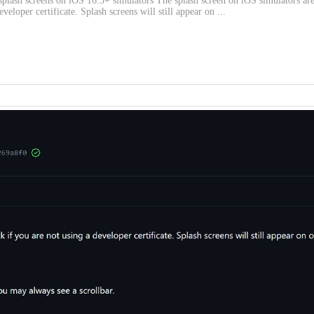
plash screens on iOS 16.5+ simulators The splash screen on iOS simulators are
veloper certificate. Splash screens will still appear on ...