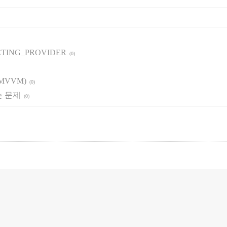
ICTING_PROVIDER
(0)
 (MVVM)
(0)
리는 문제
(0)