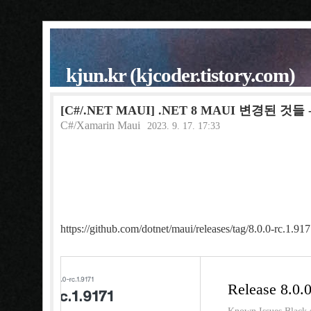
kjun.kr (kjcoder.tistory.com)
[C#/.NET MAUI] .NET 8 MAUI 변경된 것들
C#/Xamarin Maui
2023. 9. 17. 17:33
https://github.com/dotnet/maui/releases/tag/8.0.0-rc.1.91
Release 8.0.0