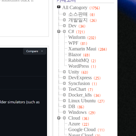
 sometimes black if
All Catogory
(1756)
소스판매
(0)
개발일지
(26)
Dev
(34)
C#
(721)
Winform
(232)
WPF
(81)
Xamarin Maui
(284)
Blazor
(69)
RabbitMQ
(2)
WordPress
(1)
Unity
(63)
DevExpress
(25)
Syncfusion
(1)
TeeChart
(7)
Docker_k8s
(34)
Linux Ubuntu
(27)
DB
(86)
Windows
(29)
Cloud
(36)
Azure
(22)
Google Cloud
(11)
Naver Cloud
(3)