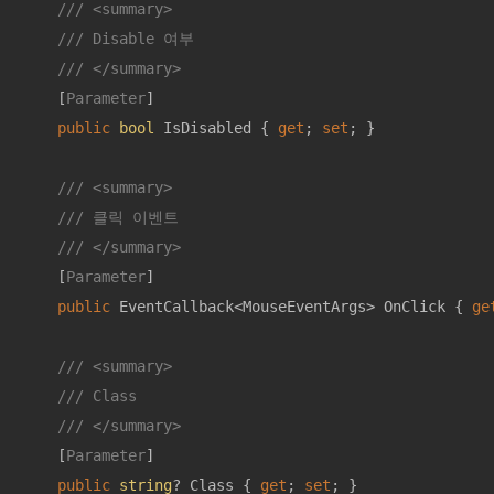
///
<summary>
///
 Disable 여부
///
</summary>
    [
Parameter
]

public
bool
 IsDisabled { 
get
; 
set
; }

///
<summary>
///
 클릭 이벤트
///
</summary>
    [
Parameter
]

public
 EventCallback<MouseEventArgs> OnClick { 
ge
///
<summary>
///
 Class
///
</summary>
    [
Parameter
]

public
string
? Class { 
get
; 
set
; }
