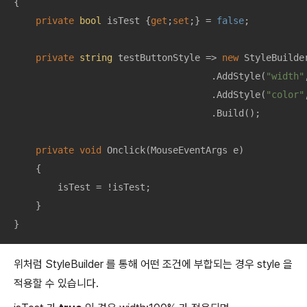
{

private
bool
 isTest {
get
;
set
;} = 
false
;

private
string
 testButtonStyle => 
new
 StyleBuilder
                                    .AddStyle(
"width"
                                    .AddStyle(
"color"
                                    .Build();

private
void
Onclick
(
MouseEventArgs e
)
    {

        isTest = !isTest;

    }

}
위처럼 StyleBuilder 를 통해 어떤 조건에 부합되는 경우 style 을
적용할 수 있습니다.