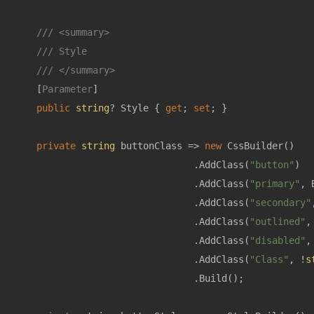
///
<summary>
///
 Style
///
</summary>
    [
Parameter
]

public
string
? Style { 
get
; 
set
; }

private
string
 buttonClass => 
new
 CssBuilder()

                                .AddClass(
"button"
)

                                .AddClass(
"primary"
, 
                                .AddClass(
"secondary"
                                .AddClass(
"outlined"
,
                                .AddClass(
"disabled"
,
                                .AddClass(
"Class"
, !
s
                                .Build();
