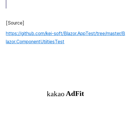
[Source]
https://github.com/kei-soft/Blazor.AppTest/tree/master/B
lazor.ComponentUtiitiesTest
(새창열림)