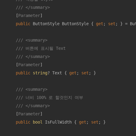
///
</summary>
    [
Parameter
]

public
 ButtonStyle ButtonStyle { 
get
; 
set
; } = Bu
///
<summary>
///
 버튼에 표시될 Text
///
</summary>
    [
Parameter
]

public
string
? Text { 
get
; 
set
; }

///
<summary>
///
 너비 100% 로 할것인지 여부
///
</summary>
    [
Parameter
]

public
bool
 IsFullWidth { 
get
; 
set
; }
