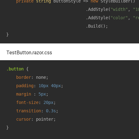
private
string
 buttonStyle => 
new
 StyleBuilder()

                                .AddStyle(
"width"
, 
"1
                                .AddStyle(
"color"
, 
"r
                                .Build();

}
TestButton.razor.css
.button
 {

border
: none;

padding
: 
10px
40px
;

margin
 : 
5px
;

font-size
: 
20px
;

transition
: 
0.3s
;

cursor
: pointer;

}
