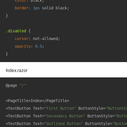
color
: black;

border
: 
1px
 solid black;

}

.disabled
 {

cursor
: not-allowed;

opacity
: 
0.5
;

}
Index.razor
@page 
"/"
<PageTitle>Index</PageTitle>

<TestButton Text=
"First Button"
 ButtonStyle=
"ButtonSt
<TestButton Text=
"Secondary Button"
 ButtonStyle=
"Butt
<TestButton Text=
"Outlined Button"
 ButtonStyle=
"Butto