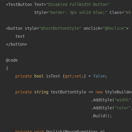
<TestButton Text=
"Disabled FullWidth Button"
            Style=
"border: 3px solid blue;"
 Class=
"mt
<button style=
"@testButtonStyle"
 onclick=
"@Onclick"
>

    test

</button>

@code

{

private
bool
 isTest {
get
;
set
;} = 
false
;

private
string
 testButtonStyle => 
new
 StyleBuilder
                                    .AddStyle(
"width"
                                    .AddStyle(
"color"
                                    .Build();

private
void
Onclick
(
MouseEventArgs e
)