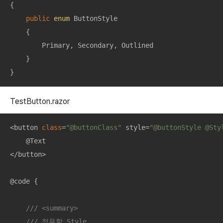
{

public
enum
 ButtonStyle

    {

        Primary, Secondary, Outlined

    }

}
TestButton.razor
<button 
class
=
"@buttonClass"
 style=
"@buttonStyle @Sty
    @Text 

</button>

@code {

///
<summary>
///
 적용할 Style