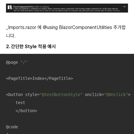
_Imports.razor 에 @using BlazorComponentUtilities 추가합
니다.
2. 간단한 Style 적용 예시
@page 
"/"
<PageTitle>Index</PageTitle>

<button style=
"@testButtonStyle"
 onclick=
"@Onclick"
>

    test

    </button>

@code
