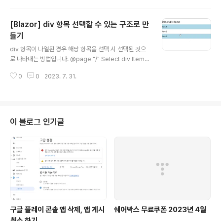
ntCount % 2 == 0) { } else { } @code { private int
currentCount = 0; private void IncrementCount()
[Blazor] div 항목 선택할 수 있는 구조로 만
{ currentCount++; } } 결과
들기
글 내용
div 항목이 나열된 경우 해당 항목을 선택 시 선택된 것으
로 나타내는 방법입니다. @page "/" Select div Items
@foreach (var item in items) { @item.Name } @c
0
0
2023. 7. 31.
ode { private List items = new List { new Item { I
d = 1, Name = "Item 1", IsSelected = false }, new I
tem { Id = 2, Name = "Item 2", IsSelected = false
}, new Item { Id = 3, Name = "Item 3", IsSelected
= false }, }; private void ToggleSelection(Item ite
이 블로그 인기글
m) { item.IsSelected = !it..
구글 플레이 콘솔 앱 삭제, 앱 게시
쉐어박스 무료쿠폰 2023년 4월
취소 하기