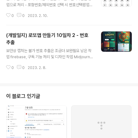
업으로 처리 - 포함번호/제외번호 선택 시 번호선택팝업에
서 중복 체크되지 않도록 처리 (포함번호에 있는 번호는 표
0
0
2023. 2. 10.
시되지 않음) - 번호선택 시 선택개수 제한처리 - 조건을
적용한 경우 제외번호가 너무 많은 경우 처리 - 디자인ㅠ
어제 작업하느라 포스팅을 못했다 오늘도 어제에 이어서
(개발일지) 로또앱 만들기 10일차 2 - 번호
번호추출화면을 개발하고 마무리 짓는게 목표
추출
글 내용
보안상 캡쳐는 불가 번호 추출은 조금더 보완필요 남은 작
업 firebase, 구독 기능 처리 및 디자인 작업 Midjourne
y 가 만들어준 앱 화면 (애매하다.. 괜찮은거 같기도하고 아
0
0
2023. 2. 8.
닌거 같기도 하고 디자인은 영꽝이라 모르겠다.)
이 블로그 인기글