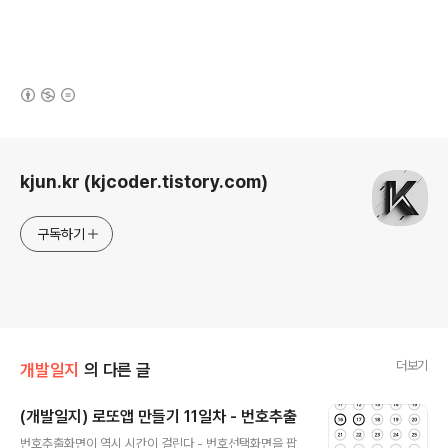
(새창열림)
로그 정보
kjun.kr (kjcoder.tistory.com)
구독하기
더보기
개발일지
의 다른 글
(개발일지) 로또앱 만들기 11일차 - 번호추출
글 내용
번호추출화면이 역시 시간이 걸린다 - 번호선택화면을 팝