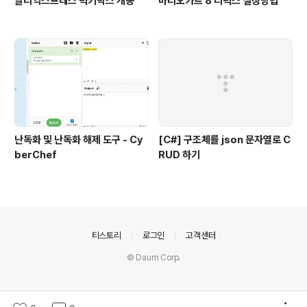
알리익스프레스 럭키박스 개봉
마리오카트 8 디럭스 설정방법
난독화 및 난독화 해제 도구 - Cy
[C#] 구조체를 json 문자열로 C
berChef
RUD 하기
의안내
티스토리
로그인
고객센터
© Daum Corp.