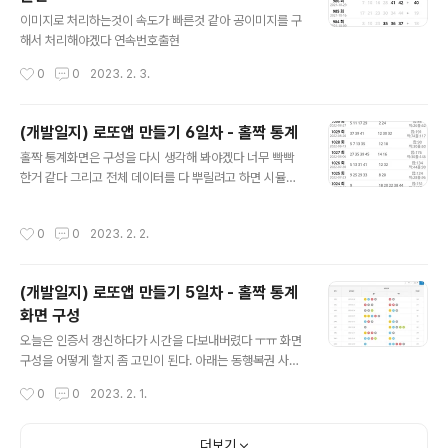
글 내용
이미지로 처리하는것이 속도가 빠른것 같아 공이미지를 구
해서 처리해야겠다 연속번호출현
작성시간
0
0
2023. 2. 3.
(개발일지) 로또앱 만들기 6일차 - 홀짝 통계
글 내용
홀짝 통계화면은 구성을 다시 생각해 봐야겠다 너무 빡빡
한거 같다 그리고 전체 데이터를 다 뿌릴려고 하면 시뮬레
이터에 표시가 되지 않는다. 이부분도 페이징 기능을 넣던
지 해서 메모리를 덜 차지하도록 해야겠다. 디자인 디자인
작성시간
0
0
2023. 2. 2.
디자인.....
(개발일지) 로또앱 만들기 5일차 - 홀짝 통계
화면 구성
글 내용
오늘은 인증서 갱신하다가 시간을 다보내버렸다 ㅜㅠ 화면
구성을 어떻게 할지 좀 고민이 된다. 아래는 동행복권 사이
트에서 제공하는 홀짝 통계화면 핸드폰으로 보기에 위처럼
작성시간
0
0
2023. 2. 1.
하기에는 힘들것 같고 디자인을 어떻게 할지 좀더 고민을
해봐야겠다.
더보기