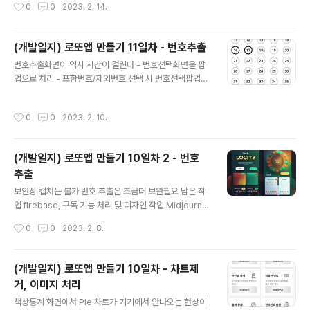
작성시간
0
0
2023. 2. 14.
질것 같아서 현재 조건 4가지 정도로 마무리 지어야겠다
위번호로 이번주 로또를 구입해 봐야겠다^^
(개발일지) 로또앱 만들기 11일차 - 번호추출
글 내용
번호추출화면이 역시 시간이 걸린다 - 번호선택화면을 팝
업으로 처리 - 포함번호/제외번호 선택 시 번호선택팝업에
서 중복 체크되지 않도록 처리 (포함번호에 있는 번호는 표
시되지 않음) - 번호선택 시 선택개수 제한처리 - 조건을
작성시간
0
0
2023. 2. 10.
적용한 경우 제외번호가 너무 많은 경우 처리 - 디자인ㅠ
어제 작업하느라 포스팅을 못했다 오늘도 어제에 이어서
번호추출화면을 개발하고 마무리 짓는게 목표
(개발일지) 로또앱 만들기 10일차 2 - 번호
추출
글 내용
보안상 캡쳐는 불가 번호 추출은 조금더 보완필요 남은 작
업 firebase, 구독 기능 처리 및 디자인 작업 Midjourne
y 가 만들어준 앱 화면 (애매하다.. 괜찮은거 같기도하고 아
작성시간
0
0
2023. 2. 8.
닌거 같기도 하고 디자인은 영꽝이라 모르겠다.)
(개발일지) 로또앱 만들기 10일차 - 차트제
거, 이미지 처리
글 내용
색상통계 화면에서 Pie 차트가 기기에서 안나오는 현상이