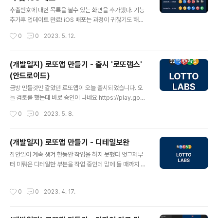
글 내용
추출번호에 대한 목록을 볼수 있는 화면을 추가했다. 기능
추가후 업데이트 완료! iOS 배포는 과정이 귀찮기도 해서
늘 1,2 주 시간이 걸린 후 배포를 하게된다. 이번주말에 심
작성시간
0
0
2023. 5. 12.
사를 거쳐 출시를 목표로! https://play.google.com/st
ore/apps/details?id=kr.kjun.lottolabs 로또랩스 -
번호분석 및 번호생성 - Google Play 앱 로또 분석 결과
(개발일지) 로또앱 만들기 - 출시 '로또랩스'
기준으로 번호를 생성합니다. play.google.com
(안드로이드)
글 내용
금방 만들것만 같았던 로또앱이 오늘 출시되었습니다. 오
늘 검토를 했는데 바로 승인이 나네요 https://play.goog
le.com/store/apps/details?id=kr.kjun.lottolabs
작성시간
0
0
2023. 5. 8.
로또랩스 - 번호분석 및 번호생성 - Google Play 앱 로
또 분석 결과 기준으로 번호를 생성합니다. play.google.
com Progress Bar 에 버그가 있어서 출시를 정말 많이
(개발일지) 로또앱 만들기 - 디테일보완
고민하다가 더이상 미루면 안될거 같아서 일단 출시하고
글 내용
집안일이 계속 생겨 한동안 작업을 하지 못했다 엇그제부
수정하자는 생각에 그냥 출시해 버렸습니다. iOS 도 곧..!
터 미뤄온 디테일한 부분을 작업 중인데 맘에 들 때까지 하
다 보니 시간이 생각보다 걸리는 것 같다 싱크퓨전을 쓸수
록 좀 대충 만든 느낌이 든다 콤보는 팝업창의 크기를 지정
작성시간
0
0
2023. 4. 17.
할 수가 없고 (max 만 지정가능하다) 원형 차트는 시뮬에
서는 그려지는데 기기에서는 안 그려지고; 이런저런 것들
이 개발을 더디게 만들었다; 아무튼 디테일작업이 어느 정