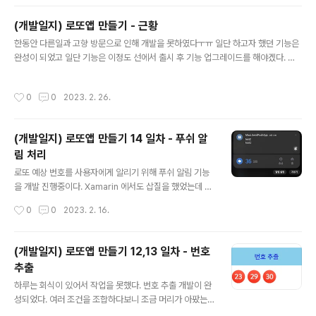
업은 오늘부터 착수 했다고 들었고 디자인 작업이 되는데
로 반영하고 다음주 중에는 배포가 가능하도록 해야겠다.
(개발일지) 로또앱 만들기 - 근황
글 내용
한동안 다른일과 고향 방문으로 인해 개발을 못하였다ㅜㅠ 일단 하고자 했던 기능은
완성이 되었고 일단 기능은 이정도 선에서 출시 후 기능 업그레이드를 해야겠다. 푸
쉬알림이 아이폰에서 잘 구동이 되질 않아서 일단 안드로이드 향으로 부터 출시 하는
걸로 1차 목표를 잡았다. 다음주 중에 디자인 의뢰를 하고 디자인 작업이 마무리 되면
작성시간
0
0
2023. 2. 26.
3월 중순 전까지 출시를 목표로! ** 장모님 댁을 다녀왔는데 형님이 앱 아이디어를
주셔서 만들어보기로 잠정 결정.
(개발일지) 로또앱 만들기 14 일차 - 푸쉬 알
림 처리
글 내용
로또 예상 번호를 사용자에게 알리기 위해 푸쉬 알림 기능
을 개발 진행중이다. Xamarin 에서도 삽질을 했었는데 이
번에도 MAUI 하면서 삽질을 좀 했다. 일단 샘플 프로젝트
작성시간
0
0
2023. 2. 16.
를 하나 만들어 Android 에서는 알림이 제대로 가는걸 확
인했고 내일 iOS 쪽을 처리해야겠다 iOS 쪽은 늘... 가는
길이 험란하므로 맘을 단단히 ....
(개발일지) 로또앱 만들기 12,13 일차 - 번호
추출
글 내용
하루는 회식이 있어서 작업을 못했다. 번호 추출 개발이 완
성되었다. 여러 조건을 조합하다보니 조금 머리가 아팠는
데 처리가 되었다 조건을 더 추가하게되면 조합이 힘들어