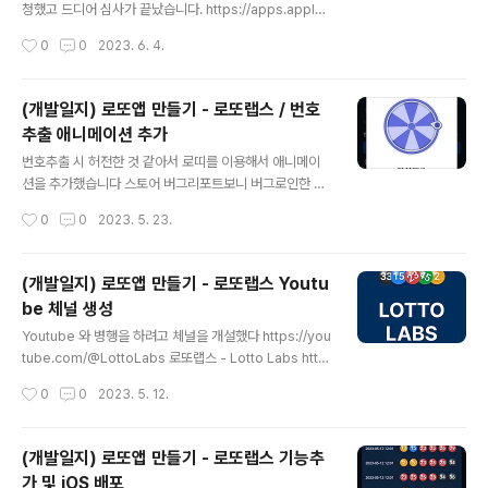
청했고 드디어 심사가 끝났습니다. https://apps.apple.
com/app/id6449162519 ‎로또랩스 ‎로또 랩스 로또 랩
작성시간
0
0
2023. 6. 4.
스는 로또 번호 분석된 내용과 자신이 원하는 포함/제외 번
호를 가지고 로또 번호를 생성할 수 있습니다. 그 외에도 다
양한 기능을 제공하여 사용자들이 쉽고 빠르게 로또 app
(개발일지) 로또앱 만들기 - 로또랩스 / 번호
s.apple.com 이제 부가 기능 개발 시작 및 다른 앱 개발
추출 애니메이션 추가
에 착수 합니다.
글 내용
번호추출 시 허전한 것 같아서 로띠를 이용해서 애니메이
션을 추가했습니다 스토어 버그리포트보니 버그로인한 강
제종료가있어 버그 수정도 하여 재배포완료!
작성시간
0
0
2023. 5. 23.
(개발일지) 로또앱 만들기 - 로또랩스 Youtu
be 체널 생성
글 내용
Youtube 와 병행을 하려고 체널을 개설했다 https://you
tube.com/@LottoLabs 로또랩스 - Lotto Labs http
s://play.google.com/store/apps/details?id=kr.kj
작성시간
0
0
2023. 5. 12.
un.lottolabs www.youtube.com 앱 실행영상 http
s://youtube.com/shorts/TW5DTRh9HT0
(개발일지) 로또앱 만들기 - 로또랩스 기능추
가 및 iOS 배포