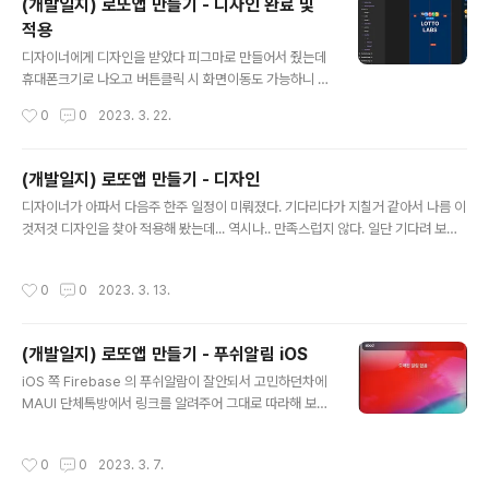
(개발일지) 로또앱 만들기 - 디자인 완료 및
도마무리가 되어간다.
적용
글 내용
디자이너에게 디자인을 받았다 피그마로 만들어서 줬는데
휴대폰크기로 나오고 버튼클릭 시 화면이동도 가능하니 보
기 좋은 것 같다 이미지를 svg 로도 빼낼 수 있어서 좋았다
작성시간
0
0
2023. 3. 22.
디자인을 일부적용해 봤는데 디자이너의 감각은 따라갈 수
가 없다 어서 이번 달 안에 마무리를...
(개발일지) 로또앱 만들기 - 디자인
글 내용
디자이너가 아파서 다음주 한주 일정이 미뤄졌다. 기다리다가 지칠거 같아서 나름 이
것저것 디자인을 찾아 적용해 봤는데... 역시나.. 만족스럽지 않다. 일단 기다려 보기
로 했다. 새로산 컴퓨터 셋팅을 해야하는데 사놓기만 하고 방치중이다 ㅜㅠ 갑자기
저녁에 할 일들이 많아져서 시간 분배를 다시 해야겠다. 아들녀석 유튜브로 올려야하
작성시간
0
0
2023. 3. 13.
는데...
(개발일지) 로또앱 만들기 - 푸쉬알림 iOS
글 내용
iOS 쪽 Firebase 의 푸쉬알람이 잘안되서 고민하던차에
MAUI 단체톡방에서 링크를 알려주어 그대로 따라해 보니
푸쉬 알림이 성공했다! 안드로이드로만 배포하려고 했던
계획을 수정하고 Android, iOS 동시 배포로 가기로! iOS
작성시간
0
0
2023. 3. 7.
는 Android 와는 다르게 알림이 좀 늦게 온다. 디자인 작