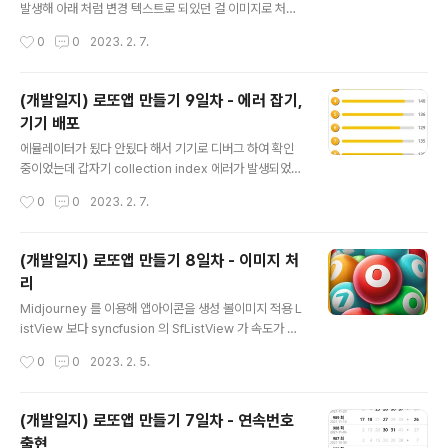
발생해 아래 처럼 변경 텍스트로 되있던 걸 이미지로 처리
미출현 번호 화면 홀짝통계 화면 디자인이 참 ㅜㅠ
작성시간
0
0
2023. 2. 7.
(개발일지) 로또앱 만들기 9일차 - 에러 잡기,
기기 배포
글 내용
에뮬레이터가 됬다 안됬다 해서 기기로 디버그 하여 확인
중이었는데 갑자기 collection index 에러가 발생되었
다. ListView 데이터 바인딩에 문제가 있는줄 알고 1시간
작성시간
0
0
2023. 2. 7.
넘게 확인을 했고 정말 어이없게도 콤보에 Binding 한 Pr
operty 가 삭제되서 에러가 나고 있었다 ㅜㅠ 기본 Prog
ressbar 가 맘에 안들어 Syncfusion 의 SfLinearPro
(개발일지) 로또앱 만들기 8일차 - 이미지 처
gressBar 를 사용하였다. ListView 사용하던 화면들은
리
모두 SfListView 로 바꾸었다. 그럼데 에뮬레이터에서 잘
글 내용
동작하던 Pie Chart 가 기기에서 나타나지 않는다 ㅜㅠ 더
Midjourney 를 이용해 앱아이콘을 생성 볼이미지 적용 L
확인해 보고 다른 방법으로 바꾸던지 해야겠다.
istView 보다 syncfusion 의 SfListView 가 속도가 좋
아 SfListview 사용.
작성시간
0
0
2023. 2. 5.
(개발일지) 로또앱 만들기 7일차 - 연속번호
출현