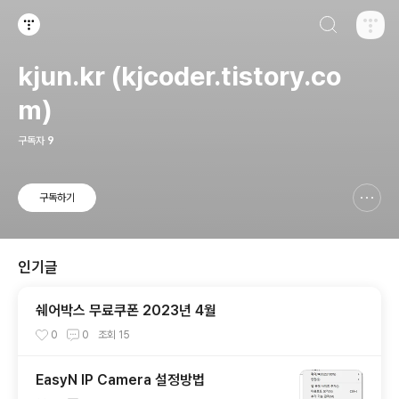
검색하기
티스토리
kjun.kr (kjcoder.tistory.co
m)
구독자
9
구독하기
신고하기 레이어
열기
인기글
쉐어박스 무료쿠폰 2023년 4월
0
0
조회
15
EasyN IP Camera 설정방법