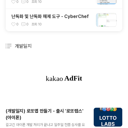
0
0
조회
10
난독화 및 난독화 해제 도구 - CyberChef
0
0
조회
10
개발일지
분류 전체보기
주요 글 목록
(개발일지) 로또앱 만들기 - 출시 '로또랩스'
(아이폰)
글 내용
길고긴 아이폰 개발 처리가 끝나고 일주일 전쯤 심사를 요