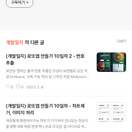
구독하기
더보기
개발일지
의 다른 글
(개발일지) 로또앱 만들기 10일차 2 - 번호
추출
글 내용
보안상 캡쳐는 불가 번호 추출은 조금더 보완필요 남은 작
업 firebase, 구독 기능 처리 및 디자인 작업 Midjourne
y 가 만들어준 앱 화면 (애매하다.. 괜찮은거 같기도하고 아
0
0
2023. 2. 8.
닌거 같기도 하고 디자인은 영꽝이라 모르겠다.)
(개발일지) 로또앱 만들기 10일차 - 차트제
거, 이미지 처리
글 내용
색상통계 화면에서 Pie 차트가 기기에서 안나오는 현상이
발생해 아래 처럼 변경 텍스트로 되있던 걸 이미지로 처리