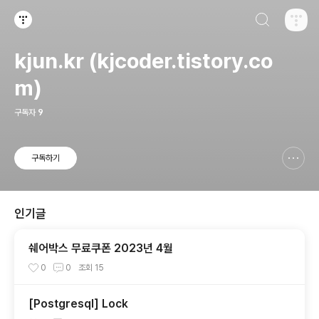
검색하기
티스토리
kjun.kr (kjcoder.tistory.co
m)
구독자
9
구독하기
신고하기 레이어
열기
인기글
쉐어박스 무료쿠폰 2023년 4월
0
0
조회
15
[Postgresql] Lock