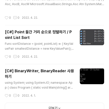
Asc, AscB, AscW Microsoft.VisualBasic.Strings.Asc Atn System.Math.
Atan Choose Interaction.Choose CBool System.Convert.ToBoolean
CByte System.Convert.ToByte CCur System.Convert.ToDecimal CDa
작성시간
0
0
2022. 4. 22.
te System.Convert.ToDateTime CDbl System.Convert.ToDouble Chr
(char) CInt System.Convert.ToInt32 CLng System.Convert.ToInt64 C
os System.Math.Co..
[C#] Point 들간 거리 순으로 정렬하기 / P
oint List Sort
글 내용
Func sortDistance = (point, pointList) => { KeyVal
uePair smallestDistance = new KeyValuePair(); f
or (int i = 0; i < pointList.Count; i++) { double dist
작성시간
0
0
2022. 4. 22.
ance = Math.Sqrt(Math.Pow(point.X - pointList
[i].X, 2) + Math.Pow(point.Y - pointList[i].Y, 2)); if
(i == 0) { smallestDistance = new KeyValuePair
[C#] BinaryWriter, BinaryReader 사용
(distance, i); } else { if (distance < smallestDistan
하기
ce.Key) { smallestDistance = new KeyValuePair
글 내용
(di..
using System; using System.IO; namespace Ap
p { class Program { static void Main(string[] arg
s) { // Binary Data 쓰기 BinaryWriter binaryWriter
작성시간
0
0
2022. 4. 1.
= new BinaryWriter(new FileStream("BinaryDat
a.dat", FileMode.Create)); binaryWriter.Write(5);
binaryWriter.Write("String"); binaryWriter.Write
더보기