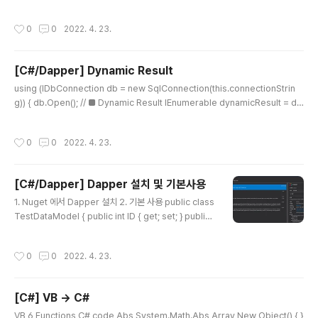
"B1"; string query = "SELECT * FROM TestTable WHERE DATA1 = @D
ATA1 and DATA2 = @DATA2"; var dynamicParameters = new Dynami
작성시간
0
0
2022. 4. 23.
cParameters(); dynamicParameters.Add("DATA1", data1); dynamicPa
rameters.Add("DATA2", data2); IEnumerable results = db.Query(quer
y, dynamicPara..
[C#/Dapper] Dynamic Result
글 내용
using (IDbConnection db = new SqlConnection(this.connectionStrin
g)) { db.Open(); // ■ Dynamic Result IEnumerable dynamicResult = d
b.Query(sql, parameters); var first = dynamicResult.First(); string get
Data1 = first.DATA1; string getData2 = first.DATA2; } 구조를 정의 하지 않
작성시간
0
0
2022. 4. 23.
고 사용할 때 Dynamic 으로 처리하여 결과 데이터를 가져올수 있다.
[C#/Dapper] Dapper 설치 및 기본사용
글 내용
1. Nuget 에서 Dapper 설치 2. 기본 사용 public class
TestDataModel { public int ID { get; set; } public
string DATA1 { get; set; } public string DATA2 { g
et; set; } public string DATA3 { get; set; } } using
작성시간
0
0
2022. 4. 23.
Dapper; using Prism.Commands; using Prism.M
vvm; using System; using System.Collections.G
eneric; using System.Collections.ObjectModel;
[C#] VB → C#
using System.Data; using System.Data.SqlClien
글 내용
t; using System.Linq;..
VB 6 Functions C# code Abs System.Math.Abs Array New Object() { }