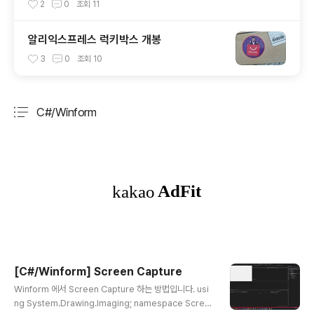
2
0
조회
11
알리익스프레스 럭키박스 개봉
3
0
조회
10
C#/Winform
분류 전체보기
주요 글 목록
[C#/Winform] Screen Capture
글 내용
Winform 에서 Screen Capture 하는 방법입니다. usi
ng System.Drawing.Imaging; namespace Scree