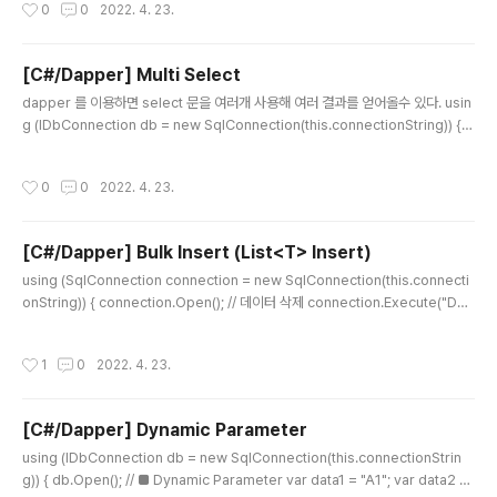
작성시간
0
0
2022. 4. 23.
tion(this.connectionString)) { int rowsAffected = db.Execute(sql, new
[] { new { ID = 1, DATA1 = "UPDATEA1" }, new { ID = 2, DATA1 = "UPDA
TEA2" }, } ); }..
[C#/Dapper] Multi Select
글 내용
dapper 를 이용하면 select 문을 여러개 사용해 여러 결과를 얻어올수 있다. usin
g (IDbConnection db = new SqlConnection(this.connectionString)) { d
b.Open(); // ■ Multi Result sql = @" SELECT * FROM TestTable WHER
E ID = @ID SELECT * FROM TestTable2 WHERE ID = @ID"; using (var
작성시간
0
0
2022. 4. 23.
multi = db.QueryMultiple(sql, new { id = 7 })) { // 순서를 맞춰야 함 var mul
tiData1 = multi.Read().ToList(); var multiData2 = multi.Read().ToList(); }
} 쿼리 순..
[C#/Dapper] Bulk Insert (List<T> Insert)
글 내용
using (SqlConnection connection = new SqlConnection(this.connecti
onString)) { connection.Open(); // 데이터 삭제 connection.Execute("DEL
ETE FROM TestTable"); // 추가될 데이터 List testDataList = new List(); fo
r (int i = 0; i < 15; i++) { testDataList.Add(new TestDataModel() { ID = i,
작성시간
1
0
2022. 4. 23.
DATA1 = "A" + i, DATA2 = "B" + i, DATA3 = "C" + i }); } SqlTransaction t
ransaction = connection.BeginTransaction(); try { con..
[C#/Dapper] Dynamic Parameter
글 내용
using (IDbConnection db = new SqlConnection(this.connectionStrin
g)) { db.Open(); // ■ Dynamic Parameter var data1 = "A1"; var data2 =