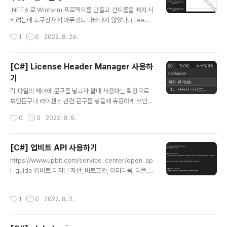
글 내용
omPoint(e.X, e.Y); } }결과
.NET6 로 Winform 프로젝트를 만들고 컨트롤을 배치 시
키려는데 도구상자에 아무것도 나타나지 않았다. (TeeCh
art 말고는 기본 컨트롤이 아무것도 안나타남) 이때는 도구
작성시간
1
0
2022. 8. 26.
상자 에서 우클릭 메뉴의 '도구 상자 다시 설정' 을 클릭하
면 아래처럼 컨트롤들이 재대로 보여진다.
[C#] License Header Manager 사용하
기
글 내용
각 파일의 헤더에 문구를 넣고자 할때 사용하는 확장으로
보안문구나 라이센스 관련 문구를 넣을때 유용하게 쓰인
다. 확장>확장관리 License Header Manager 으로 검
작성시간
0
0
2022. 8. 5.
색하고 다운로드 비쥬얼스튜디오를 끄면 설치가 시작된다.
설치하고나서 비쥬얼스튜디오를 다시 구동하여 도구>옵션
아래와 같이 설정하고 Default Header로 진입하여 Edit
[C#] 업비트 API 사용하기
버튼을 클릭하여 확장자에 따른 헤더를 정의한다. extens
글 내용
https://www.upbit.com/service_center/open_ap
ions: 뒤쪽으로 확장자를 적고 그아래에 해더내용을 넣으
i_guide 업비트 디지털 자산, 비트코인, 이더리움, 리플,
면 된다. WPF 프로젝트라서 위 내용만 넣었다. 이제 적용
에이다, 솔라나 등 알트코인 거래. www.upbit.com 여기
할 프로젝트나 솔루션 우클메뉴의 License Headers>
에서 본인 계정으로 API 를 신청한다. 신청 절차가 복잡하
Add Solution-Wide License Header Definition Fi
작성시간
1
0
2022. 8. 2.
지 않다. IP 는 https://nordvpn.com/ko/ip-lookup/
le 를 선택하여 licenseheader..
여기에서 확인하면되고 중간에 카카오 인증만 잘되면 아래
처럼 API 키(Access/Secret Key)가 발급된다. 아래는