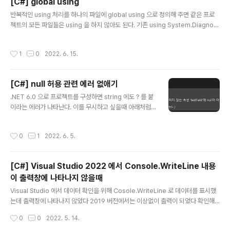
[C#] global using
C# 에서 인증절차를 거쳐 내 계좌 정보를 가져오는 방법이
글 내용
다. Nuget 은 아래와같이 설치하고 using System; usi
반복적인 using 처리를 하나의 파일에 global using 으로 정의해 주면 같은 프로
ng System.Collections.Generic; using System.Id
젝트의 모든 파일들은 using 을 하지 않아도 된다. 기존 using System.Diagnost
entityModel.Tokens..
ics; namespace Test; public class TestA { public TestA() { Debug.Wri
te("A"); } } using System.Diagnostics; namespace Test; public class T
작성시간
1
0
2022. 6. 15.
estB { public TestB() { Debug.Write("B"); } } 파일 2개에 using System.Di
agnostics; 이 되어있는데 이를 GlobalUsings.cs 파일을 하나 추가하여 아래와
같이 해주면 global using System.Diagno..
[C#] null 허용 관련 에러 없애기
글 내용
.NET 6.0 으로 프로젝트를 구성하면 string 에도 ? 를 붙
이라는 에러가 나타난다. 이를 무시하고 싶을때 아래처럼
프로젝트 속성의 빌드>일반 탭에서 'Null 허용' 을 사용안
함으로 처리하면된다.
작성시간
0
1
2022. 6. 5.
[C#] Visual Studio 2022 에서 Console.WriteLine 내용
이 출력창에 나타나지 않을때
글 내용
Visual Studio 에서 데이터 확인을 위해 Cosole.WriteLine 로 데이터를 표시했
는데 출력창에 나타나지 않았다 2019 버전에서는 이상없이 출력이 되었다 확인해
보니 2022 부터는 using System.Diagnostics; 을 하고 Debug.WriteLine 을
작성시간
0
0
2022. 5. 14.
써야 출력창에 표시가 된다.