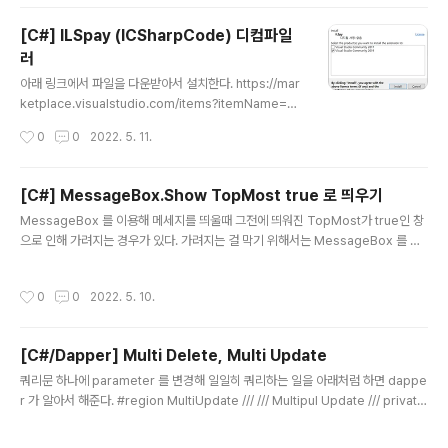
[C#] ILSpay (ICSharpCode) 디컴파일
러
글 내용
아래 링크에서 파일을 다운받아서 설치한다. https://mar
ketplace.visualstudio.com/items?itemName=Sh
arpDevelopTeam.ILSpy 실행하여 설치된 Visual Stu
작성시간
0
0
2022. 5. 11.
dio 를 선택 (2022 는 없다 ㅜㅠ) 설치가 끝나면 프로젝트
를 열어 참조 중 하나를 우클릭하면 'Open in ILSpay' 메
뉴가 보이고 이를 클릭하면 아래처럼 디컴파일된 소스가
[C#] MessageBox.Show TopMost true 로 띄우기
보이게 된다.
글 내용
MessageBox 를 이용해 메세지를 띄울때 그전에 띄워진 TopMost가 true인 창
으로 인해 가려지는 경우가 있다. 가려지는 걸 막기 위해서는 MessageBox 를 띄
울때 TopMost 를 true 로 처리해서 띄워야 하는데 이를 처리하는 방법은 아래와같
다. 1. using System.Windows; MessageBox.Show("message.", "title",
작성시간
0
0
2022. 5. 10.
MessageBoxButton.OK, MessageBoxImage.Exclamation, MessageB
oxResult.OK, MessageBoxOptions.DefaultDesktopOnly); MessageB
oxOptions.DefaultDesktopOnly 항목이 TopMost=true 로 처리되게 해준다
[C#/Dapper] Multi Delete, Multi Update
2. System.W..
글 내용
쿼리문 하나에 parameter 를 변경해 일일히 쿼리하는 일을 아래처럼 하면 dappe
r 가 알아서 해준다. #region MultiUpdate /// /// Multipul Update /// private
void MultiUpdate() { string sql = "UPDATE TestTable SET DATA1 = @
DATA1 WHERE ID = @ID;"; using (IDbConnection db = new SqlConnec