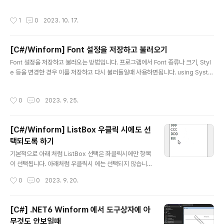
nCaptureTest { public class ScreenCapture { pu
blic static void Capture(string outputFilename) {
작성시간
1
0
2023. 10. 17.
// Capture 할 모니터 Rectangle rect = Screen.Pri
maryScreen.Bounds; // 2nd screen = Screen.All
Screens[1] // 픽셀 포맷 정보 int bitsPerPixel = Scr
[C#/Winform] Font 설정을 저장하고 불러오기
een.PrimaryScreen.BitsPerPixel; PixelFormat pi
글 내용
xelFormat = PixelFormat.Format32bppArgb; ..
Font 설정을 저장하고 불러오는 방법입니다. 프로그램에서 Font 종류나 크기, Styl
e 등을 변경한 경우 이를 저장하고 다시 불러들일때 사용하면됩니다. using Syste
m.ComponentModel; using System.Drawing; // 저장될 Font Font savef
ont = new Font("Arial", 12, FontStyle.Italic); // Font TypeConverter 정의
작성시간
0
0
2023. 9. 25.
TypeConverter converter = TypeDescriptor.GetConverter(typeof(F
ont)); // Font 를 String 으로 변경 string fontString = converter.ConvertTo
String(savefont); // String 값을 Fon..
[C#/Winform] ListBox 우클릭 시에도 선
택되도록 하기
글 내용
기본적으로 아래 처럼 ListBox 선택은 좌클릭시에만 항목
이 선택됩니다. 아래처럼 우클릭시 에는 선택되지 않습니
다.하지만 MouseUp 이벤트로 아래처럼 코딩하면 선택
작성시간
0
0
2023. 9. 20.
되도록 처리가 가능합니다.this.listBox1.MouseUp +=
listBox1_MouseUp; private void listBox1_Mouse
Up(object sender, MouseEventArgs e) { if (e.But
[C#] .NET6 Winform 에서 도구상자에 아
ton == System.Windows.Forms.MouseButtons.R
무것도 안보일때
ight) { listBox1.SelectedIndex = listBox1.IndexFr