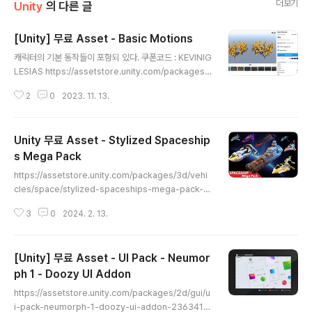
더보기
Unity
의 다른 글
[Unity] 무료 Asset - Basic Motions
글 내용
캐릭터의 기본 동작들이 포함되 있다. 쿠폰코드 : KEVINIG
LESIAS https://assetstore.unity.com/packages/
3d/animations/basic-motions-157744 Basic Mo
2
0
2023. 11. 13.
tions | 3D 애니메이션 | Unity Asset Store Elevate
your workflow with the Basic Motions asset fro
m Kevin Iglesias. Find this & other 애니메이션 opti
Unity 무료 Asset - Stylized Spaceship
ons on the Unity Asset Store. assetstore.unity.c
om
s Mega Pack
글 내용
https://assetstore.unity.com/packages/3d/vehi
cles/space/stylized-spaceships-mega-pack-2
08708 Stylized Spaceships Mega Pack | 3D 우
3
0
2024. 2. 13.
주 | Unity Asset Store Elevate your workflow wit
h the Stylized Spaceships Mega Pack asset fro
m LowlyPoly. Find this & other 우주 options on th
[Unity] 무료 Asset - UI Pack - Neumor
e Unity Asset Store. assetstore.unity.com 코드 :
LOWLYPOLY
ph 1 - Doozy UI Addon
글 내용
https://assetstore.unity.com/packages/2d/gui/u
i-pack-neumorph-1-doozy-ui-addon-236341 U