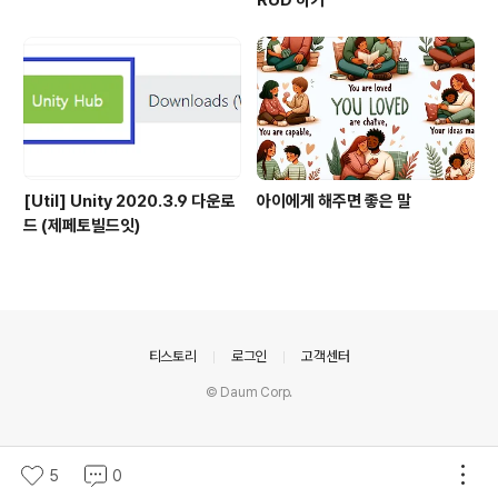
RUD 하기
[Util] Unity 2020.3.9 다운로
아이에게 해주면 좋은 말
드 (제페토빌드잇)
의안내
티스토리
로그인
고객센터
© Daum Corp.
5
0