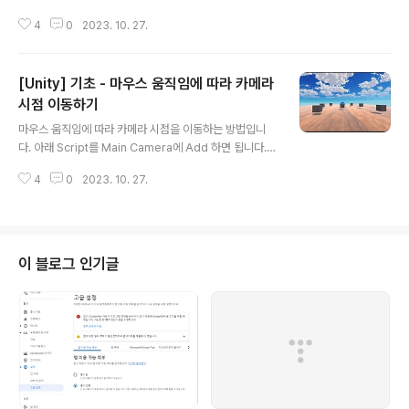
I Pack - Neumorph 1 - Doozy UI Addon | 2D GUI
4
0
2023. 10. 27.
| Unity Asset StoreElevate your workflow with th
e UI Pack - Neumorph 1 - Doozy UI Addon asset
from Doozy Entertainment. Find this & more GUI
[Unity] 기초 - 마우스 움직임에 따라 카메라
on the Unity Asset Store.assetstore.unity.com디
자인적인 요소들이 깔끔하게 되있어보이는 Asset 쿠폰 :
시점 이동하기
글 내용
DOOZY
마우스 움직임에 따라 카메라 시점을 이동하는 방법입니
다. 아래 Script를 Main Camera에 Add 하면 됩니다.
마우스 움직임을 Input.GetAxis로 X, Y 값을 가져와 카
4
0
2023. 10. 27.
메라의 eulerAngles을 변경하여 시점을 이동합니다. 또
한 Mathf.Clamp를 이용하여 하늘, 땅을 보았을 때 -90~
90 도 제한을 걸어서 한 바퀴 돌지 않도록 합니다.using S
ystem.Collections; using System.Collections.Ge
neric; using UnityEngine; public class CamRotati
이 블로그 인기글
on : MonoBehaviour { // 회전속도 public float rotS
peed = 200f; // 회전값 변수 private float mx = 0;
p..