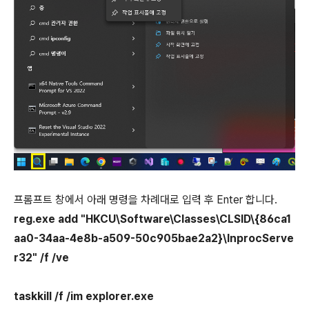
프롬프트 창에서 아래 명령을 차례대로 입력 후 Enter 합니다.
reg.exe add "HKCU\Software\Classes\CLSID\{86ca1
aa0-34aa-4e8b-a509-50c905bae2a2}\InprocServe
r32" /f /ve
taskkill /f /im explorer.exe