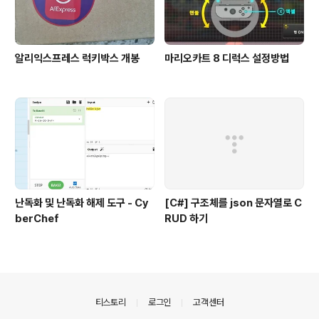
알리익스프레스 럭키박스 개봉
마리오카트 8 디럭스 설정방법
난독화 및 난독화 해제 도구 - Cy
[C#] 구조체를 json 문자열로 C
berChef
RUD 하기
의안내
티스토리
로그인
고객센터