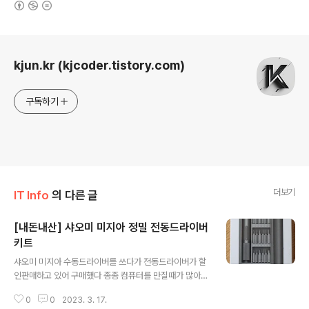
로그 정보
kjun.kr (kjcoder.tistory.com)
구독하기
더보기
IT Info
의 다른 글
[내돈내산] 샤오미 미지아 정밀 전동드라이버
키트
글 내용
샤오미 미지아 수동드라이버를 쓰다가 전동드라이버가 할
인판매하고 있어 구매했다 종종 컴퓨터를 만질때가 많아서
드라이버를 자주 쓰는 편이다샤오미 제품은 포장은 늘 깔
0
0
2023. 3. 17.
끔한 편이다.구성품은 본체 + USB-C 충전케이블1,2 단으