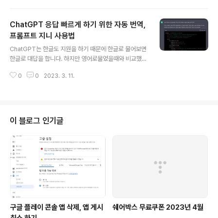
로 힘세기를 조절할수 있는데 크게 차이가 느껴지진 않는
다. 나사를 끼우고 직접 써봤는데 모터 힘이 약해 보여서 걱
ChatGPT 응답 빠르게 하기 위한 자동 번역,
정했는데 의외로 힘이 있어 나사 풀고 조이는데 부족함이
없다.
프롬프트 지니 사용법
글 내용
ChatGPT는 한글도 지원을 하기 때문에 한글로 물어보면
한글로 대답을 합니다. 하지만 영어로물었을때와 비교했을
때 속도가 많이 느립니다. 프로프트 지니를 이용하게되면
0
0
2023. 3. 11.
한글로 질문을 한경우 자동으로 영어로 번역하여 질문을
하게 되어 응답을 빠르게 받을 수 있고 영어로 응답받은 내
용을 자동으로 한글로 번역해 줍니다. 아래 링크로 들어가
프로프트 지니 확장을 크롬에 설치합니다. https://chrom
e.google.com/webstore/detail/%ED%94%84%
이 블로그 인기글
EB%A1%AC%ED%94%84%ED%8A%B8-%EC%
A7%80%EB%8B%88-chatgpt-%EC%9E%90%E
B%8F%99-%EB%B2%88%EC%97%AD%EA%B
8%B0/lhkgpdljnlplgbkonflbhifackjhjmdj?..
구글 플레이 콘솔 앱 삭제, 앱 게시
쉐어박스 무료쿠폰 2023년 4월