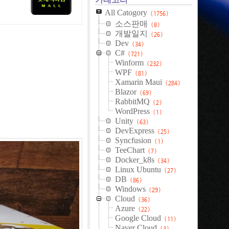
All Catogory
(1756)
소스판매
(0)
개발일지
(26)
Dev
(34)
C#
(721)
Winform
(232)
WPF
(81)
Xamarin Maui
(284)
Blazor
(69)
RabbitMQ
(2)
WordPress
(1)
Unity
(63)
DevExpress
(25)
Syncfusion
(1)
TeeChart
(7)
Docker_k8s
(34)
Linux Ubuntu
(27)
DB
(86)
Windows
(29)
Cloud
(36)
Azure
(22)
Google Cloud
(11)
Naver Cloud
(3)