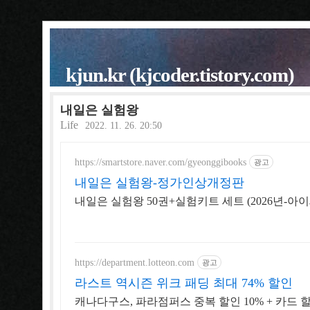
kjun.kr (kjcoder.tistory.com)
내일은 실험왕
Life
2022. 11. 26. 20:50
https://smartstore.naver.com/gyeonggibooks
광고
내일은 실험왕-정가인상개정판
내일은 실험왕 50권+실험키트 세트 (2026년-
https://department.lotteon.com
광고
라스트 역시즌 위크 패딩 최대 74% 할인
캐나다구스, 파라점퍼스 중복 할인 10% + 카드 할