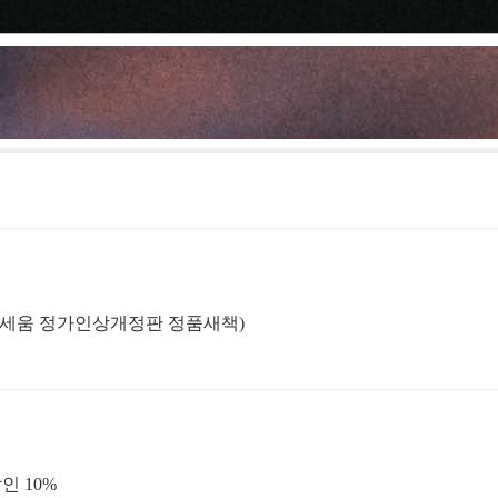
아이세움 정가인상개정판 정품새책)
인 10%