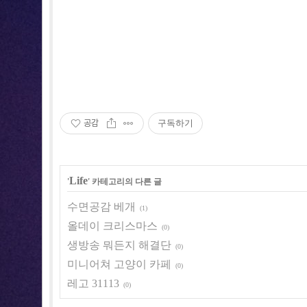
공감
구독하기
Life
'
' 카테고리의 다른 글
수면공감 베개
(1)
올데이 크리스마스
(0)
생방송 뭐든지 해결단
(0)
미니어쳐 고양이 카페
(0)
레고 31113
(0)