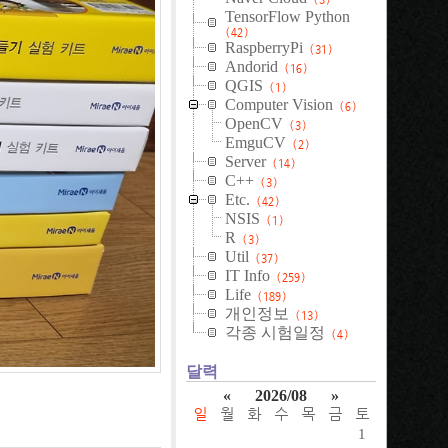
TensorFlow Python
(42)
RaspberryPi
(31)
Andorid
(16)
QGIS
(1)
Computer Vision
(6)
OpenCV
(3)
EmguCV
(2)
Server
(14)
C++
(3)
Etc.
(42)
NSIS
(1)
R
(3)
Util
(37)
IT Info
(259)
Life
(189)
개인정보
(13)
각종 시험일정
(4)
달력
«
2026/08
»
일
월
화
수
목
금
토
1