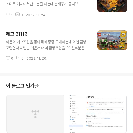
취미로 미니어쳐만드는걸 하는데 손재주가 좋다^^
1
0
2022. 11. 24.
레고 31113
글 내용
아들이 레고조립을 좋아해서 종종 구매하는데 이젠 금방
조립한다 이번껀 쉬운거라 더 금방조립을..^^ 일부분은 자
기가 조립하고 싶은대로 조립하는데 그냥 냅둔다
0
0
2022. 11. 20.
이 블로그 인기글