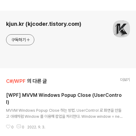
로그 정보
kjun.kr (kjcoder.tistory.com)
구독하기
더보기
C#/WPF
의 다른 글
[WPF] MVVM Windows Popup Close (UserContro
l)
글 내용
MVVM Windows Popup Close 하는 방법. UserControl 로 화면을 만들
고 아래처럼 Window 를 이용해 팝업을 처리한다. Window window = new
Window { Title = "My User Control Dialog", Content = new MyUse
0
0
2022. 9. 3.
rControl() }; window.ShowDialog(); MyUserControl 의 ViewModel
에서 Command 를 이용해서는 팝업으로 뜬 Windows 창을 닫을수가 없다.