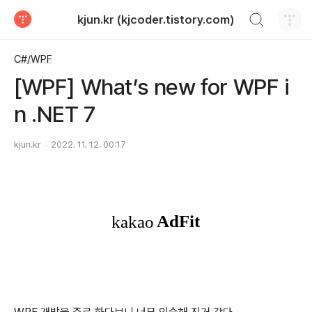
검색하기
kjun.kr (kjcoder.tistory.com)
티스토리
C#/WPF
[WPF] What’s new for WPF i
n .NET 7
kjun.kr
2022. 11. 12. 00:17