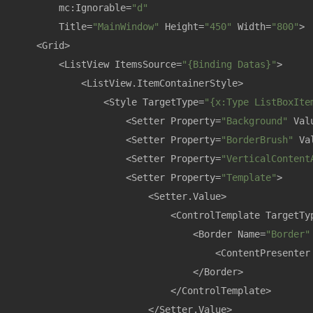
        mc:Ignorable=
"d"
        Title=
"MainWindow"
 Height=
"450"
 Width=
"800"
>

    <Grid>

        <ListView ItemsSource=
"{Binding Datas}"
>

            <ListView.ItemContainerStyle>

                <Style TargetType=
"{x:Type ListBoxIte
                    <Setter Property=
"Background"
 Val
                    <Setter Property=
"BorderBrush"
 Va
                    <Setter Property=
"VerticalContent
                    <Setter Property=
"Template"
>

                        <Setter.Value>

                            <ControlTemplate TargetTy
                                <Border Name=
"Border"
                                    <ContentPresenter
                                </Border>

                            </ControlTemplate>

                        </Setter.Value>
