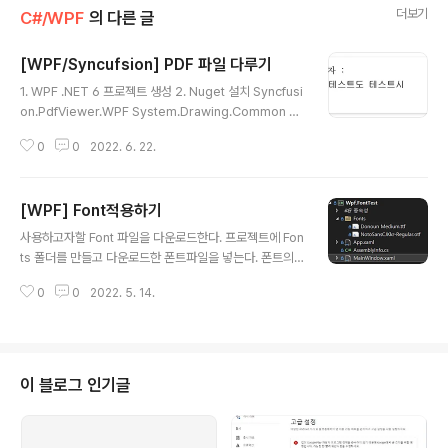
더보기
C#/WPF
의 다른 글
[WPF/Syncufsion] PDF 파일 다루기
글 내용
1. WPF .NET 6 프로젝트 생성 2. Nuget 설치 Syncfusi
on.PdfViewer.WPF System.Drawing.Common 3.
PdfViewer 를 이용한 pdf 파일 로드 MainWindow.xa
0
0
2022. 6. 22.
ml MainWindow.xaml.cs PdfLoadedDocument p
dfLoadedDocument = new PdfLoadedDocumen
t(@"test.pdf"); pdfViewer.ItemSource = pdfLoad
[WPF] Font적용하기
edDocument; 4. Text Insert (폰트 유의 - 한글지원
글 내용
폰트) 5페이지의 해당 좌표위치에 '테스트 테스트' 문자열
사용하고자할 Font 파일을 다운로드한다. 프로젝트에 Fon
을 추가합니다. PdfLoadedPage page = pdfLoade
ts 폴더를 만들고 다운로드한 폰트파일을 넣는다. 폰트의
dDocument.Pages[5] as PdfLoadedPage; v..
속성창에서 아래처럼 리소스(Resource)를 선택한다. 화
0
0
2022. 5. 14.
면의 xaml 단에아래처럼 정의해서 쓰면 된다. FontFamil
y="/Wpf.FontTest;component/Fonts/#Donoun"
여기서 중요한건 폰트명에 #을 붙이고 폰트 파일명을 넣는
게 아니라 폰트이름을 넣어야하는데 이는 글꼴을 클릭하면
아래와 같은 창에서 글꼴 이름 을 넣어줘야한다. 그런데 아
이 블로그 인기글
래처럼 간혹 글꼴이름이 한글로 나올때가 있는데 이때는
아래 코드를 통해 영어 명칭을 알아내 영어 명칭으로 넣어
주어야한다. /// /// 설치된 글꼴 명칭 확인 /// private voi