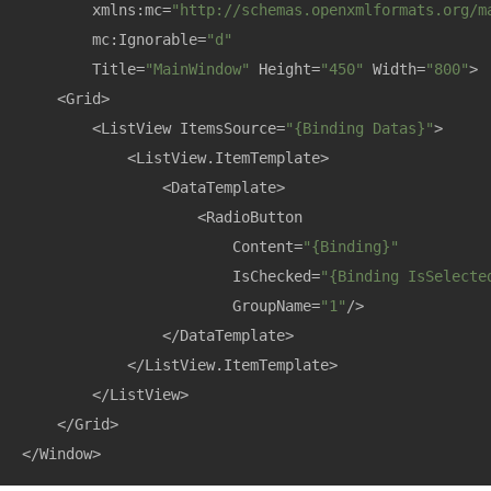
        xmlns:mc=
"http://schemas.openxmlformats.org/m
        mc:Ignorable=
"d"
        Title=
"MainWindow"
 Height=
"450"
 Width=
"800"
>

    <Grid>

        <ListView ItemsSource=
"{Binding Datas}"
>

            <ListView.ItemTemplate>

                <DataTemplate>

                    <RadioButton 

                        Content=
"{Binding}"
                        IsChecked=
"{Binding IsSelecte
                        GroupName=
"1"
/>

                </DataTemplate>

            </ListView.ItemTemplate>

        </ListView>

    </Grid>

</Window>