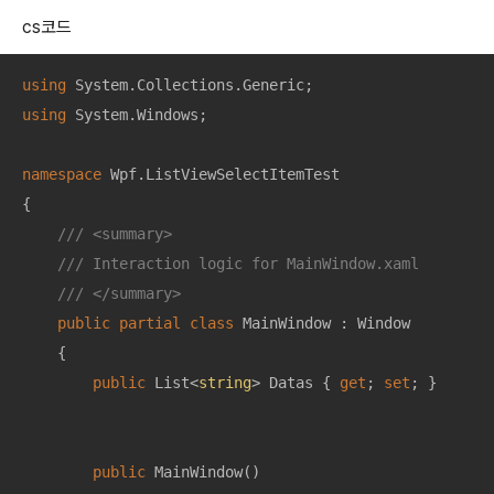
cs코드
using
using
 System.Windows;

namespace
Wpf.ListViewSelectItemTest
{

///
<summary>
///
 Interaction logic for MainWindow.xaml
///
</summary>
public
partial
class
MainWindow
 : 
Window
    {

public
 List<
string
> Datas { 
get
; 
set
; }

public
MainWindow
(
)