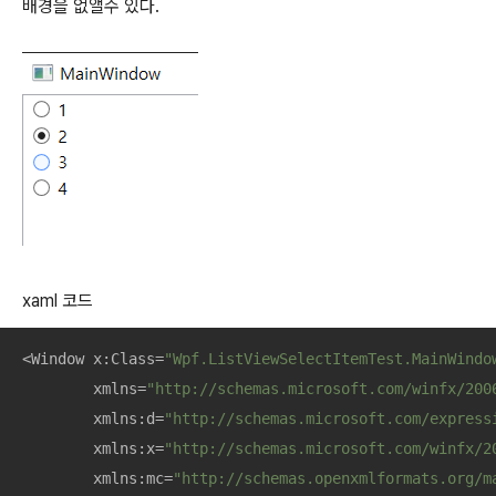
배경을 없앨수 있다.
xaml 코드
<Window x:Class=
"Wpf.ListViewSelectItemTest.MainWindo
        xmlns=
"http://schemas.microsoft.com/winfx/200
        xmlns:d=
"http://schemas.microsoft.com/express
        xmlns:x=
"http://schemas.microsoft.com/winfx/2
        xmlns:mc=
"http://schemas.openxmlformats.org/m