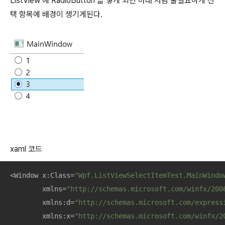
ListView 에 RadioButton 을 넣게 되면 아래 처럼 불필요하게 선
택 항목에 배경이 생기게된다.
xaml 코드
<Window x:Class=
"Wpf.ListViewSelectItemTest.MainWindo
        xmlns=
"http://schemas.microsoft.com/winfx/200
        xmlns:d=
"http://schemas.microsoft.com/express
        xmlns:x=
"http://schemas.microsoft.com/winfx/2