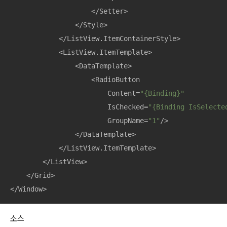
                    </Setter>

                </Style>

            </ListView.ItemContainerStyle>

            <ListView.ItemTemplate>

                <DataTemplate>

                    <RadioButton 

                        Content=
"{Binding}"
                        IsChecked=
"{Binding IsSelecte
                        GroupName=
"1"
/>

                </DataTemplate>

            </ListView.ItemTemplate>

        </ListView>

    </Grid>

</Window>
소스