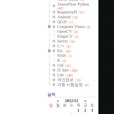
TensorFlow Python
(42)
RaspberryPi
(31)
Andorid
(16)
QGIS
(1)
Computer Vision
(6)
OpenCV
(3)
EmguCV
(2)
Server
(14)
C++
(3)
Etc.
(42)
NSIS
(1)
R
(3)
Util
(37)
IT Info
(259)
Life
(189)
개인정보
(13)
각종 시험일정
(4)
달력
«
2022/12
»
일
월
화
수
목
금
토
1
2
3