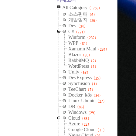
All Catogory
(1756)
소스판매
(0)
개발일지
(26)
Dev
(34)
C#
(721)
Winform
(232)
WPF
(81)
Xamarin Maui
(284)
Blazor
(69)
RabbitMQ
(2)
WordPress
(1)
Unity
(63)
DevExpress
(25)
Syncfusion
(1)
TeeChart
(7)
Docker_k8s
(34)
Linux Ubuntu
(27)
DB
(86)
Windows
(29)
Cloud
(36)
Azure
(22)
Google Cloud
(11)
Naver Cloud
(3)