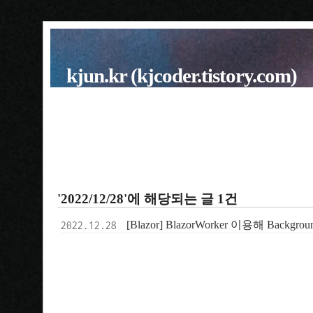
kjun.kr (kjcoder.tistory.com)
'2022/12/28'에 해당되는 글 1건
[Blazor] BlazorWorker 이용해 Backgr
2022.12.28