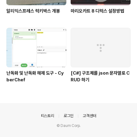
알리익스프레스 럭키박스 개봉
마리오카트 8 디럭스 설정방법
난독화 및 난독화 해제 도구 - Cy
[C#] 구조체를 json 문자열로 C
berChef
RUD 하기
의안내
티스토리
로그인
고객센터
© Daum Corp.