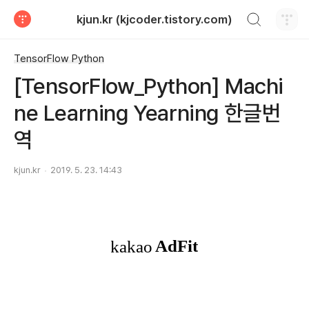
검색하기
kjun.kr (kjcoder.tistory.com)
티스토리
TensorFlow Python
[TensorFlow_Python] Machi
ne Learning Yearning 한글번
역
kjun.kr
2019. 5. 23. 14:43