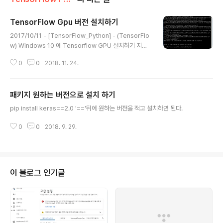
TensorFlow Gpu 버전 설치하기
글 내용
2017/10/11 - [TensorFlow_Python] - (TensorFlo
w) Windows 10 에 Tensorflow GPU 설치하기 지인
에게 글카를 얻어 060 6G 3개를 달고 TensorFlow GP
0
0
2018. 11. 24.
U 버전을 설치 했다. 이전 글에서 설치해 봤지만 이번에는
조금은 최신버전으로 설치해봤다. 설치하면서 오류도 있고
해서 정리하는 차원에서 간단히 적어본다. PC 기본 환경은
패키지 원하는 버전으로 설치 하기
아무것도 설치안한 상태였다. (윈도우 10 pro 만 설치된
글 내용
상태..) (CPU G3930 / RAM 8G / 만리 1060 6G 3개)
pip install keras==2.0 '=='뒤에 원하는 버전을 적고 설치하면 된다.
1. Python 3.6.6 설치 (https://www.python.org/do
wnloads/release/python-366/) Windows x86-6
0
0
2018. 9. 29.
4 executable inst..
이 블로그 인기글