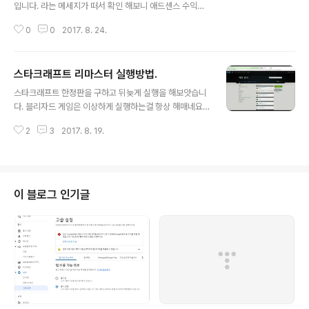
입니다. 라는 메세지가 떠서 확인 해보니 애드센스 수익이
인증 기준액에 (10달라) 도달하였기때문이라고 한다. 별도
0
0
2017. 8. 24.
설정을 할수도 있는데 기본적으로 10 $ 라고 한다. 이를위
해 본인 확인을 하는데 본인 실제 주소로 PIN 번호가 발송
된다고 한다. 우편의 pin 번호를 넣으면 위 알람은 사라진
스타크래프트 리마스터 실행방법.
다.
글 내용
스타크래프트 한정판을 구하고 뒤늦게 실행을 해보앗습니
다. 블리자드 게임은 이상하게 실행하는걸 항상 해매네요;
그래서 과정을 적어봅니다. 아래 사이트로 이동하여 로그
2
3
2017. 8. 19.
인합니다. https://kr.battle.net/account/manageme
nt/ 아래 화면에서 우측의 클라이언트 다운로드를 클릭합
니다. 클릭한 뒤 나온 화면에서 아래로 스크롤하면 기존 출
시작에서 스타크래프트 앤솔로지 에 있는 PC 를 클릭하면
클라이언트가 다운로드됩니다. 아래는 해당 클라이언트 링
이 블로그 인기글
크 주소입니다. 위 과정을 거치기 귀찮으신 분들은 아래 링
크로 바로 다운하면 됩니다. https://www.battle.net/d
ownload/getInstallerForGame?os=win&locale=
koKR&version=LIVE&gamePr..