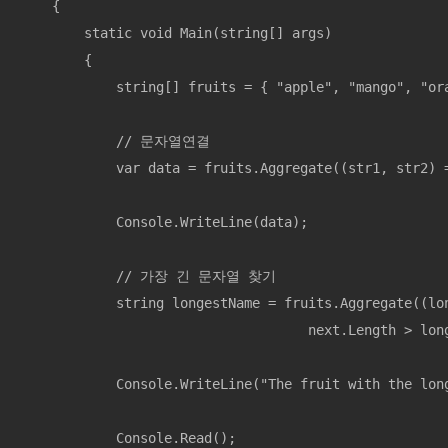
    {

        static void Main(string[] args)

        {

            string[] fruits = { "apple", "mango", "ora
            // 문자열연결

            var data = fruits.Aggregate((str1, str2) =
            Console.WriteLine(data);

            // 가장 긴 문자열 찾기

            string longestName = fruits.Aggregate((lon
                                    next.Length > long
            Console.WriteLine("The fruit with the long
            Console.Read();
