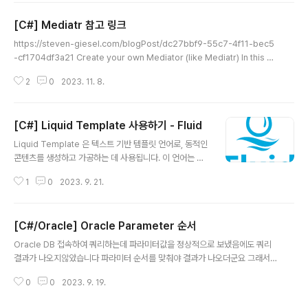
그 예시입니다. Class를 아래처럼 정의합니다. class My
[C#] Mediatr 참고 링크
Class { // 정수 10개의 배열 공간 private int[] data =
글 내용
new int[10]; // 인덱서 정의. int 파라미터 사용 public in
https://steven-giesel.com/blogPost/dc27bbf9-55c7-4f11-bec5
t this[int index] { get { if (index = 10) { // 범위를 벗
-cf1704df3a21 Create your own Mediator (like Mediatr) In this bl
어난 경우 throw new IndexOutOfRangeEx..
og post, I'll show you the fundamentals of the Mediator pattern a
2
0
2023. 11. 8.
nd how to implement it in your application from scratch. And yes,
we basically implement the famous MediatR library. steven-gies
el.com https://yogingang.tistory.com/348 .NET MAUI - MediatR
[C#] Liquid Template 사용하기 - Fluid
을 이용한 Event Mechanism ..
글 내용
Liquid Template 은 텍스트 기반 템플릿 언어로, 동적인
콘텐츠를 생성하고 가공하는 데 사용됩니다. 이 언어는 주
로 웹 애플리케이션에서 템플릿을 구성하고 사용하는 데
1
0
2023. 9. 21.
활용되며, Shopify와 같은 전자 상거래 플랫폼에서 주로
사용됩니다. Liquid는 사용하기 쉬운 문법을 제공하며 특
정 환경에서 동작하도록 설계되었습니다. . NET에서 사용
[C#/Oracle] Oracle Parameter 순서
하기 위해서는 여러 가지 패키지들이 나와있는데 여기서는
글 내용
Fluid 로 사용하는 방법을 설명합니다. Fluid는 Liquid 템
Oracle DB 접속하여 쿼리하는데 파라미터값을 정상적으로 보냈음에도 쿼리
플릿 언어를 기반으로 하는 오픈 소스 .NET 템플릿 엔진입
결과가 나오지않았습니다 파라미터 순서를 맞춰야 결과가 나오더군요 그래서
니다. https://github.com/sebastienros/fluid GitHu
확인해보니 기본으로 OracleCommand는 파라미터를 순서대로 매핑을 한다
b - sebastienros/fluid: Fluid is an open-source .
0
0
2023. 9. 19.
고하네요; 처리방법은 OracleCommand.BindByName = true; 위처럼 Or
N..
acleCommand 에 BindByName 을 true 로 해주면 순서와 상관없이 파라