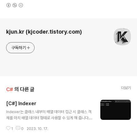
(새창열림)
로그 정보
kjun.kr (kjcoder.tistory.com)
구독하기
더보기
C#
의 다른 글
[C#] Indexer
글 내용
Indexer는 클래스 내부의 배열 데이터 접근 시 클래스 객
체를 마치 배열 데이터 형태로 사용할 수 있게 해 줍니다.
즉 Class [0] 이런 식으로 사용하여 내부 배열객체에 접근
1
0
2023. 10. 17.
을 가능하게 합니다. this []를 써서 Property로 정의하여
내부 배열 데이터를 관리하도록 정의하면 됩니다. 아래는