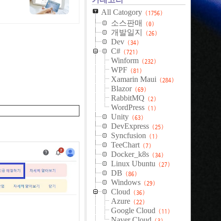
All Catogory
(1756)
소스판매
(0)
개발일지
(26)
Dev
(34)
C#
(721)
Winform
(232)
WPF
(81)
Xamarin Maui
(284)
Blazor
(69)
RabbitMQ
(2)
WordPress
(1)
Unity
(63)
DevExpress
(25)
Syncfusion
(1)
TeeChart
(7)
Docker_k8s
(34)
Linux Ubuntu
(27)
DB
(86)
Windows
(29)
Cloud
(36)
Azure
(22)
Google Cloud
(11)
Naver Cloud
(3)