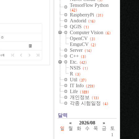
TensorFlow Python
(42)
RaspberryPi
(31)
Andorid
(16)
QGIS
(1)
Computer Vision
(6)
OpenCV
(3)
EmguCV
(2)
Server
(14)
C++
(3)
Etc.
(42)
NSIS
(1)
R
(3)
Util
(37)
IT Info
(259)
Life
(189)
개인정보
(13)
각종 시험일정
(4)
달력
«
2026/08
»
일
월
화
수
목
금
토
1