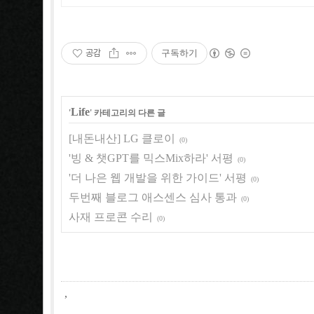
공감
구독하기
Life
'
' 카테고리의 다른 글
[내돈내산] LG 클로이
(0)
'빙 & 챗GPT를 믹스Mix하라' 서평
(0)
'더 나은 웹 개발을 위한 가이드' 서평
(0)
두번째 블로그 애스센스 심사 통과
(0)
사재 프로콘 수리
(0)
,