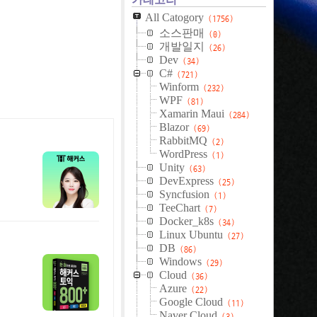
All Catogory
(1756)
소스판매
(0)
개발일지
(26)
Dev
(34)
C#
(721)
Winform
(232)
WPF
(81)
Xamarin Maui
(284)
Blazor
(69)
RabbitMQ
(2)
WordPress
(1)
Unity
(63)
DevExpress
(25)
Syncfusion
(1)
TeeChart
(7)
Docker_k8s
(34)
Linux Ubuntu
(27)
DB
(86)
Windows
(29)
Cloud
(36)
Azure
(22)
Google Cloud
(11)
Naver Cloud
(3)