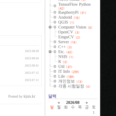
TensorFlow Python
(42)
RaspberryPi
(31)
Andorid
(16)
QGIS
(1)
Computer Vision
(6)
OpenCV
(3)
EmguCV
(2)
Server
(14)
C++
(3)
2023.08.09
Etc.
(42)
NSIS
(1)
2023.08.04
R
(3)
2023.08.01
Util
(37)
IT Info
(259)
2023.07.15
Life
(189)
2023.07.11
개인정보
(13)
각종 시험일정
(4)
kjun.kr
달력
Posted by
«
2026/08
»
일
월
화
수
목
금
토
1