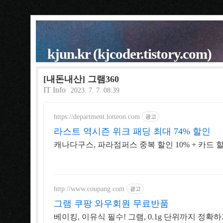
kjun.kr (kjcoder.tistory.com)
[내돈내산] 그램360
IT Info
2023. 7. 7. 08:39
https://department.lotteon.com
광고
라스트 역시즌 위크 패딩 최대 74% 할인
캐나다구스, 파라점퍼스 중복 할인 10% + 카드 할
http://www.coupang.com
광고
그램 쿠팡 와우회원 무료반품
베이킹, 이유식 필수! 그램, 0.1g 단위까지 정