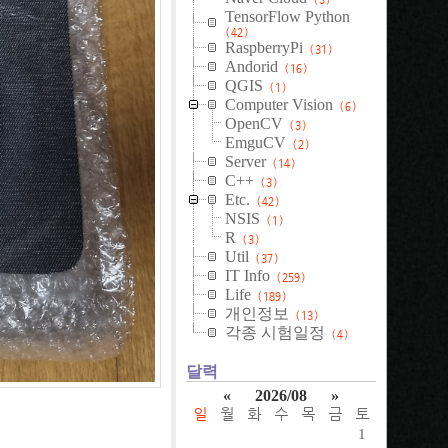
TensorFlow Python
(42)
RaspberryPi
(31)
Andorid
(16)
QGIS
(1)
Computer Vision
(6)
OpenCV
(3)
EmguCV
(2)
Server
(14)
C++
(3)
Etc.
(42)
NSIS
(1)
R
(3)
Util
(37)
IT Info
(259)
Life
(189)
개인정보
(13)
각종 시험일정
(4)
달력
«
2026/08
»
일
월
화
수
목
금
토
1