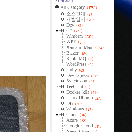
All Catogory
(1756)
소스판매
(0)
개발일지
(26)
Dev
(34)
C#
(721)
Winform
(232)
WPF
(81)
Xamarin Maui
(284)
Blazor
(69)
RabbitMQ
(2)
WordPress
(1)
Unity
(63)
DevExpress
(25)
Syncfusion
(1)
TeeChart
(7)
Docker_k8s
(34)
Linux Ubuntu
(27)
DB
(86)
Windows
(29)
Cloud
(36)
Azure
(22)
Google Cloud
(11)
Naver Cloud
(3)