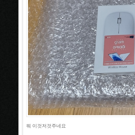
뭐 이것저것주네요