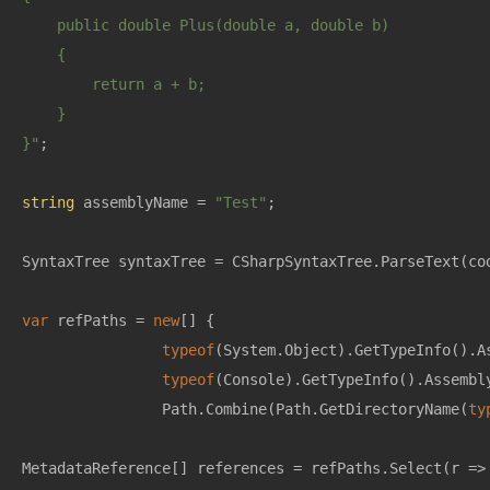
    public double Plus(double a, double b)

    {

        return a + b;

    }

}"
;

string
 assemblyName = 
"Test"
;

SyntaxTree syntaxTree = CSharpSyntaxTree.ParseText(cod
var
 refPaths = 
new
[] {

typeof
(System.Object).GetTypeInfo().As
typeof
(Console).GetTypeInfo().Assembly
                Path.Combine(Path.GetDirectoryName(
ty
MetadataReference[] references = refPaths.Select(r => 