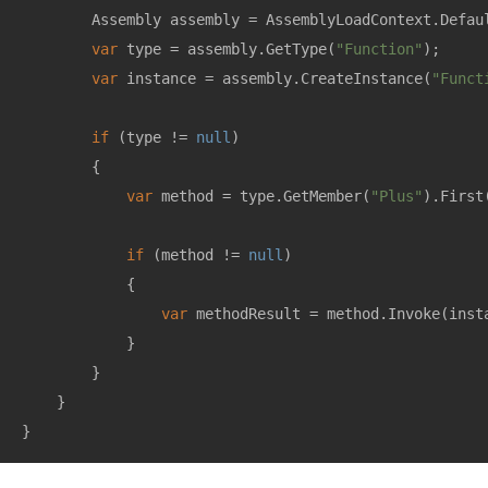
        Assembly assembly = AssemblyLoadContext.Defaul
var
 type = assembly.GetType(
"Function"
);

var
 instance = assembly.CreateInstance(
"Funct
if
 (type != 
null
)

        {

var
 method = type.GetMember(
"Plus"
).First
if
 (method != 
null
)

            {

var
 methodResult = method.Invoke(inst
            }

        }

    }

}