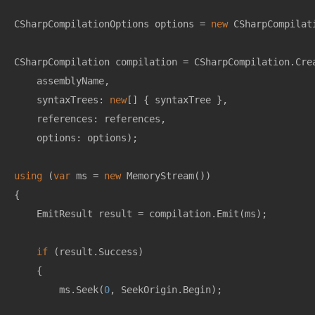
CSharpCompilationOptions options = 
new
 CSharpCompilat
CSharpCompilation compilation = CSharpCompilation.Crea
    assemblyName,

    syntaxTrees: 
new
[] { syntaxTree },

    references: references,

    options: options);

using
 (
var
 ms = 
new
 MemoryStream())

{

    EmitResult result = compilation.Emit(ms);

if
 (result.Success)

    {

        ms.Seek(
0
, SeekOrigin.Begin);
