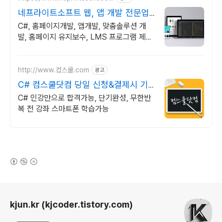
네프라이트소프트 웹, 앱 개발 전문업
체
C#, 홈페이지개발, 앱개발, 맞춤솔루션 개
발, 홈페이지 유지보수, LMS 프로그램 제작
관련 무료 상담 및 컨설팅 가능!!
http://www.컴스쿨.com
광고
C# 컴스쿨닷컴 당일 신청&결제시 기
프티콘!
C# 인강만으로 합격가능, 단기완성, 무한반
복 전 강좌 스마트폰 학습가능
(새창열림)
로그 정보
kjun.kr (kjcoder.tistory.com)