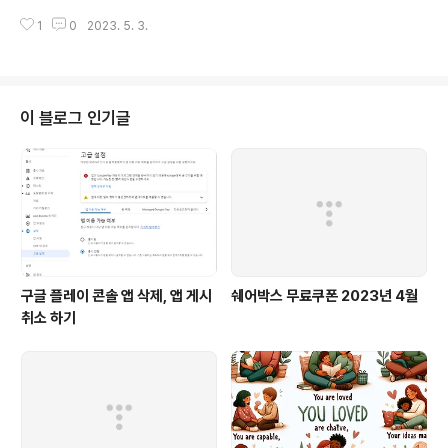
rmation on defining a custom encoding, see the documentation f
1
0
2023. 5. 3.
or the Encoding.RegisterProvider method. euc-kr 은 아래처럼 정의
하여 썼었는데 System.Text.Encoding euckr = System.Text.Encodin
g.GetEncoding(51949);//euckr 무슨 문제 인지 에러가 발생되었습니다.
확인해 보니 오류 내용에 나온것 처럼 Encoding.RegisterProvider 로 인코
딩 등록자를 지정 해..
이 블로그 인기글
구글 플레이 콘솔 앱 삭제, 앱 게시
쉐어박스 무료쿠폰 2023년 4월
취소 하기