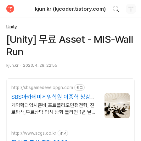
검색하기
kjun.kr (kjcoder.tistory.com)
티스토리
Unity
[Unity] 무료 Asset - MIS-Wall
Run
kjun.kr
2023. 4. 28. 22:55
http://sbsgamedevelopgn.com
광고
SBS아카데미게임학원 이종혁 청강대
게임학과 입시반 상담
게임학과입시준비,포트폴리오면접전형, 진
로탐색,무료상담 입시 방향 틀리면 1년 날립
니다 입시 실패 리스크부터 잡아드리겠습니
다.
http://www.scgs.co.kr
광고