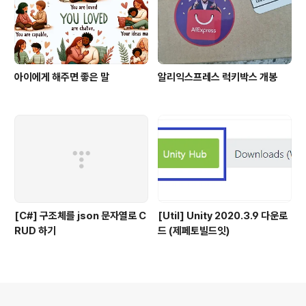
아이에게 해주면 좋은 말
알리익스프레스 럭키박스 개봉
[C#] 구조체를 json 문자열로 C
[Util] Unity 2020.3.9 다운로
RUD 하기
드 (제페토빌드잇)
의안내