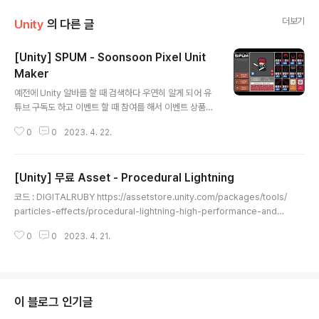
더보기
Unity
의 다른 글
[Unity] SPUM - Soonsoon Pixel Unit
Maker
글 내용
예전에 Unity 알바를 할 때 검색하다 우연히 알게 되어 유
튜브 구독도 하고 이벤트 할 때 참여를 해서 이벤트 상품도
받아 봤습니다. Asset 도 하나 구매했었는데 Unity 를 요
0
0
2023. 4. 22.
즘 못하고 있어서 써먹질 못하고 있네요 ㅜㅠ 아래 링크를
Pixel Unit Maker 로 무료 버전입니다. https://github.
com/soonsoon2/SPUM GitHub - soonsoon2/SP
[Unity] 무료 Asset - Procedural Lightning
UM: Soonsoon Pixel Unit Maker Free version So
글 내용
onsoon Pixel Unit Maker Free version. Contribut
코드 : DIGITALRUBY https://assetstore.unity.com/packages/tools/
e to soonsoon2/SPUM development by creatin
particles-effects/procedural-lightning-high-performance-and-s
g an account on GitHub. github.com 위처럼 캐릭터
hocking-lightning-34217 Procedural Lightning - High Performan
의 모..
0
0
2023. 4. 21.
ce and Shocking Lightning | Particles/Effects | Unity Asset Store
Use the Procedural Lightning - High Performance and Shocking
Lightning tool for your next project. Find this and more particle &
effect tools on the ..
이 블로그 인기글