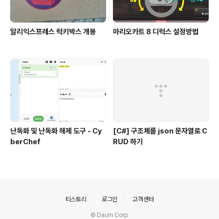
알리익스프레스 럭키박스 개봉
마리오카트 8 디럭스 설정방법
난독화 및 난독화 해제 도구 - Cy
[C#] 구조체를 json 문자열로 C
berChef
RUD 하기
의안내
티스토리
로그인
고객센터
© Daum Corp.