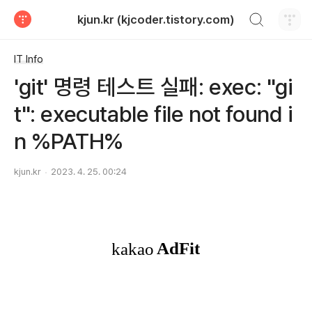
검색하기
kjun.kr (kjcoder.tistory.com)
티스토리
IT Info
'git' 명령 테스트 실패: exec: "gi
t": executable file not found i
n %PATH%
kjun.kr
2023. 4. 25. 00:24