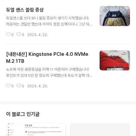
듀얼 센스 쏠림 증상
글 내용
듀얼센스를 쓰다 보니 쏠림 증상이 생기기 시작했습니다.
처음에는 견딜만 했는데 서서히 점점 심해지더니 그냥 둬
도 혼자 빙빙 돌고 있더라는;; 그래서 수리를 해야되나 새로
0
0
2023. 4. 22.
사야 되나 하다가 우연히 유튜브에서 발견한 수빈아빠 채
널을 보게 되었고 https://www.youtube.com/@modf
ix102 수빈아빠 Mod&Fix 게임기MOD와 수리 Fps게임
[내돈내산] Kingstone PCIe 4.0 NVMe
을 좋아하는 수빈아빠 입니다^___^ www.youtube.com
카톡을 통해 단가를 물어보니 새로 사는 것보다 수리하는
M.2 1TB
글 내용
게 나을 것 같아 수리를 보냈습니다. 3,4 일 정도 걸려 수리
노트북 저장 용량증설을 위해 11 마존에서 구매했습니다
가 된 듀얼센스가 왔습니다. 1,2 주 사용한 결과 쏠림 없이
포인트가 있어 5만 원 정도에 구매했는데 속도가 살짝 아
잘 동작하고 있네요 혹 듀얼센스 수리가 필요하신 분은 위
쉽네요 ^^ 저장용도라 속도는 이 정도면 일단 만족!
채널의 카톡 대화를 통해 수리를 맡겨 보시는 걸 추천..
0
0
2023. 4. 20.
이 블로그 인기글