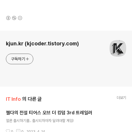
(새창열림)
로그 정보
kjun.kr (kjcoder.tistory.com)
구독하기
더보기
IT Info
의 다른 글
젤다의 전설 티어스 오브 더 킹덤 3rd 트레일러
글 내용
얼른 출시하기를.. 출시되자마자 달려야할 게임!
0
0
2023. 4. 14.