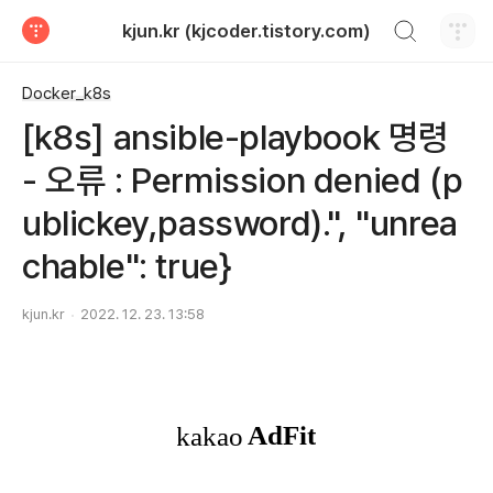
검색하기
kjun.kr (kjcoder.tistory.com)
티스토리
Docker_k8s
[k8s] ansible-playbook 명령
- 오류 : Permission denied (p
ublickey,password).", "unrea
chable": true}
kjun.kr
2022. 12. 23. 13:58