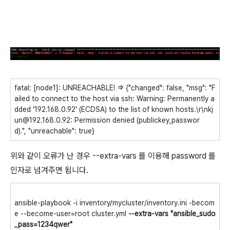
fatal: [node1]: UNREACHABLE! => {"changed": false, "msg": "F
ailed to connect to the host via ssh: Warning: Permanently a
dded '192.168.0.92' (ECDSA) to the list of known hosts.\r\nkj
un@192.168.0.92: Permission denied (publickey,passwor
d).", "unreachable": true}
위와 같이 오류가 난 경우 --extra-vars 를 이용해 password 를
인자로 넘겨주면 됩니다.
ansible-playbook -i inventory/mycluster/inventory.ini -becom
e --become-user=root cluster.yml
--extra-vars "ansible_sudo
_pass=1234qwer"