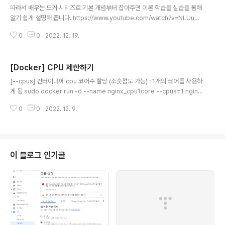
따라서 배우는 도커 시리즈로 기본 개념부터 잡아주면 이론 학습을 실습을 통해
알기 쉽게 설명해 줍니다. https://www.youtube.com/watch?v=NLUugL
Q8unM&list=PLApuRlvrZKogb78kKq1wRvrjg1VMwYrvi
0
0
2022. 12. 19.
[Docker] CPU 제한하기
글 내용
[--cpus] 컨터이너에 cpu 코어수 할당 (소숫점도 가능) : 1개의 코어를 사용하
게 됨 sudo docker run -d --name nginx_cpu1core --cpus=1 nginx
[--cpu-shares] 컨터이너가 사용하는 cpu 비중 설정 (기본값 1024) 크면
0
0
2022. 12. 9.
클수록 우선순위가 높다 : 비중 높은 컨테이너가 코어 사용 비율이 높아집니다.
sudo docker run -d --name nginx_cpu2048 --cpu-shares 2048
nginx [--cpuset-cpus] 컨테이너가 사용하는 cpu 나 코어를 할당 : 물리적
인 코어 번호에 할당하는 것으로 해당 번호의 코어에서만 컨터이너가 동작 sud
o docker run -d --name nginx_cpu3 --cpuset-..
이 블로그 인기글