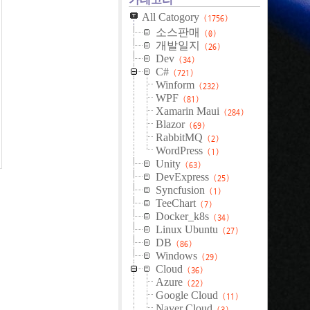
All Catogory
(1756)
소스판매
(0)
개발일지
(26)
Dev
(34)
C#
(721)
Winform
(232)
WPF
(81)
Xamarin Maui
(284)
Blazor
(69)
RabbitMQ
(2)
WordPress
(1)
Unity
(63)
DevExpress
(25)
Syncfusion
(1)
TeeChart
(7)
Docker_k8s
(34)
Linux Ubuntu
(27)
DB
(86)
Windows
(29)
Cloud
(36)
Azure
(22)
Google Cloud
(11)
Naver Cloud
(3)