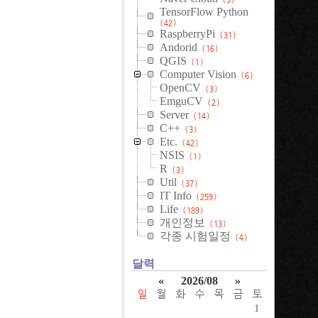
TensorFlow Python
(42)
RaspberryPi
(31)
Andorid
(16)
QGIS
(1)
Computer Vision
(6)
OpenCV
(3)
EmguCV
(2)
Server
(14)
C++
(3)
Etc.
(42)
NSIS
(1)
R
(3)
Util
(37)
IT Info
(259)
Life
(189)
개인정보
(13)
각종 시험일정
(4)
달력
«
2026/08
»
일
월
화
수
목
금
토
1