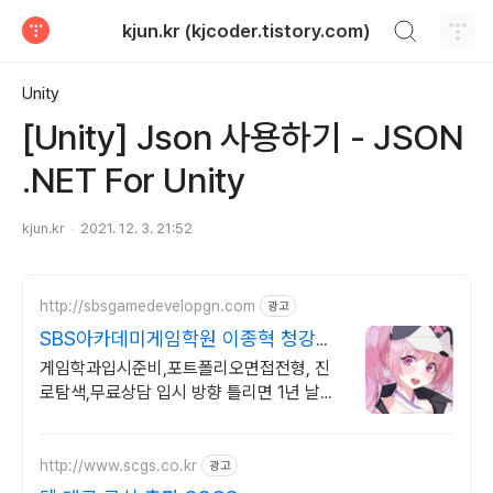
검색하기
kjun.kr (kjcoder.tistory.com)
티스토리
Unity
[Unity] Json 사용하기 - JSON
.NET For Unity
kjun.kr
2021. 12. 3. 21:52
http://sbsgamedevelopgn.com
광고
SBS아카데미게임학원 이종혁 청강대
게임학과 입시반 상담
게임학과입시준비,포트폴리오면접전형, 진
로탐색,무료상담 입시 방향 틀리면 1년 날립
니다 입시 실패 리스크부터 잡아드리겠습니
다.
http://www.scgs.co.kr
광고