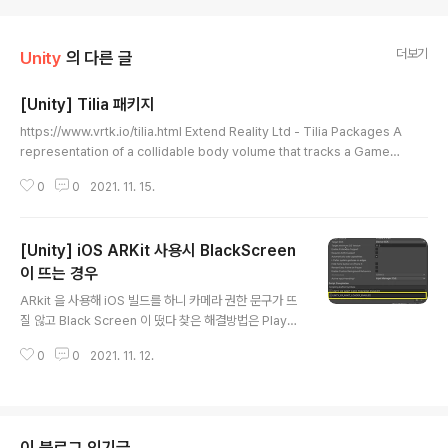
더보기
Unity
의 다른 글
[Unity] Tilia 패키지
글 내용
https://www.vrtk.io/tilia.html Extend Reality Ltd - Tilia Packages A
representation of a collidable body volume that tracks a GameO
bject in a spatial scene for the Unity software git clone https://git
0
0
2021. 11. 15.
hub.com/ExtendRealityLtd/Tilia.Trackers.PseudoBody.Unity.git g
it clone git@github.com:ExtendRealityLtd/Tilia.Trackers.Pseud w
ww.vrtk.io VRTK
[Unity] iOS ARKit 사용시 BlackScreen
이 뜨는 경우
글 내용
ARkit 을 사용해 iOS 빌드를 하니 카메라 권한 문구가 뜨
질 않고 Black Screen 이 떴다 찾은 해결방법은 Player
Setting 에서 Script Compilation 에 아래 항목을 추가
0
0
2021. 11. 12.
해 주면된다. UNITY_XR_ARKIT_LOADER_ENABLED